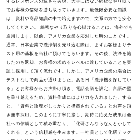
するレスポンスの速さを実現。大手にはない綿密なやり取り
でお客様の信頼を勝ち取っていきます。最低限必要な知識
は、資料や商品知識の中で培えますので、文系の方でも安心
してください。 綿密なやり取りを心掛けることは、海外でも
通用します。以前、アメリカ企業を応対した時のことです。
通常、日本企業で洗浄剤を売り込む際は、まずお客様よりテ
スト用の基板を当社に預けてもらいます。その後、洗浄を施
したのち返却、お客様の求めるレベルに達していることを実
証し採用して頂く流れです。しかし、アメリカ企業の場合は
テストなしで商品が通りました。ある日「洗浄機を探してい
る」とお客様からお声掛け頂き、電話会議を設定。言語の壁
を乗り越えるため、資料作成にはより力を入れました。する
と、「資料と論理がしっかりと構築されている」とお声を頂
き無事採用。このように丁寧に接し、期待に応えた成果は会
社への信頼として積み重なり、「化研さんならなんとかして
くれる」という信頼感を生みます。一社員として化研テック